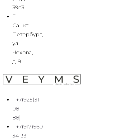
39c3
Синий
(2)
Г.
Черный
(7)
Санкт-
Серый
(2)
Петербург,
Белый
(2)
ул.
Зеленый
(3)
Чехова,
Бордовый
(2)
д. 9
Фиолетовый
(1)
Розовый
(1)
+7(925)311-
Quick View
08-
ВЫБЕРИТЕ ПАРАМЕТРЫ
Этот товар
88
имеет несколько вариаций. Опции можно выбрать на
+7(917)560-
странице товара.
34-33