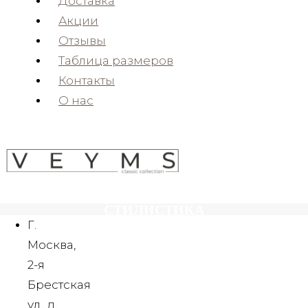
Доставка
Акции
ХИМЧИСТКА
Отзывы
Таблица размеров
ВКЛЮЧЕНА В СТОИМОСТЬ
Контакты
О нас
ПОДГОНКА
ПОД ВАШ РОСТ
СТИЛИСТИКА
Г.
СОСТАВИМ ОБРАЗ
Москва,
КАТАЛОГ ПРОКАТА
2-я
Брестская
yyh
ул., д.