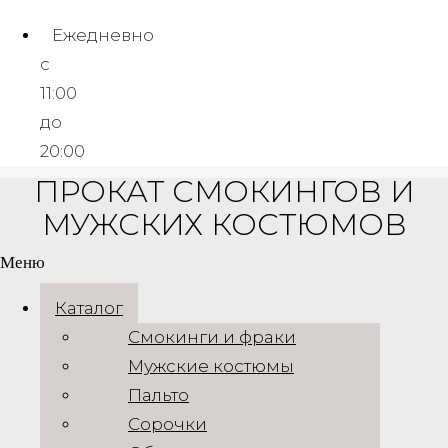
Смокинги
Ежедневно
с
Аренда белого смокинга Azzaro
11:00
11 490,00
₽
до
20:00
ПРОКАТ СМОКИНГОВ И
Quick View
МУЖСКИХ КОСТЮМОВ
ВЫБЕРИТЕ ПАРАМЕТРЫ
Этот товар
имеет несколько вариаций. Опции можно выбрать на
Меню
странице товара.
Каталог
Смокинги
Смокинги и фраки
Мужские костюмы
Аренда изумрудного смокинга Azzaro
Пальто
9 490,00
₽
Сорочки