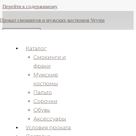
Перейти к содержимому
Прокат смокингов и мужских костюмов Veyms
ПРОКАТ МУЖСКИХ КОСТЮМОВ
ПРИМЕРКА
ПОЗВОНИТЬ
Каталог
Смокинги и
фраки
Мужские
костюмы
Пальто
Сорочки
Обувь
РАЗМЕРЫ
Аксессуары
В НАЛИЧИИ С 42 ПО 72
Условия проката