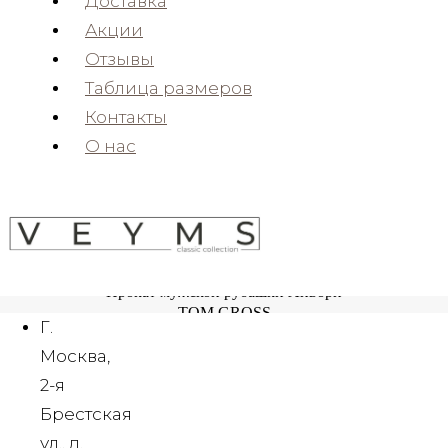
Доставка
ОТ 1500 РУБ
Акции
Отзывы
Белая сорочка
TOM GROSS
Таблица размеров
ОТ 1000 РУБ
Контакты
О нас
Аренда розовой мужской сорочки
TOM GROSS
ОТ 1500 РУБ
Прокат мужской рубашки Айвори
TOM GROSS
Г.
ОТ 1500 РУБ
Москва,
2-я
Брестская
Прокат бордовой мужской рубашки
TOM GROSS
ул., д.