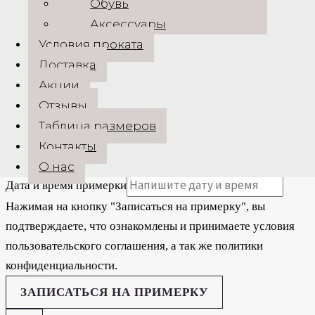
Обувь
digardi@mail.ru
Аксессуары
+7 (925) 311-08-88
Условия проката
+7 (917) 560-34-33
Доставка
Акции
Имя
*
Отзывы
Номер телефона
*
Таблица размеров
Выберите адрес магазина
*
Контакты
О нас
Дата и время примерки
Нажимая на кнопку "Записаться на примерку", вы
подтверждаете, что ознакомлены и принимаете условия
пользовательского соглашения, а так же политики
конфиденциальности.
ЗАПИСАТЬСЯ НА ПРИМЕРКУ