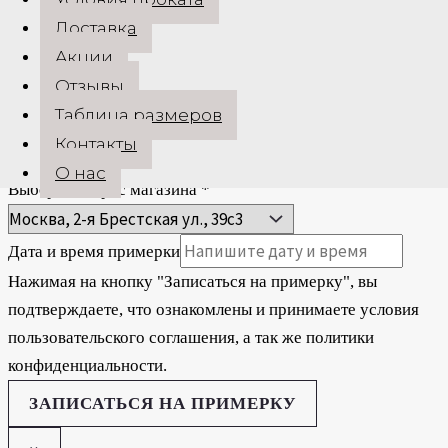
Доставка
+7 (925) 311-08-88
Акции
+7 (917) 560-34-33
Отзывы
Таблица размеров
Имя
*
Контакты
Номер телефона
*
О нас
Выберите адрес магазина
*
Дата и время примерки
Нажимая на кнопку "Записаться на примерку", вы
подтверждаете, что ознакомлены и принимаете условия
пользовательского соглашения, а так же политики
конфиденциальности.
ЗАПИСАТЬСЯ НА ПРИМЕРКУ