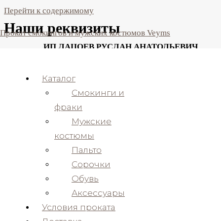
Перейти к содержимому
Наши реквизиты
Прокат смокингов и мужских костюмов Veyms
ИП ЛАЦОЕВ РУСЛАН АНАТОЛЬЕВИЧ
Наименование в соответствии с Учредительными докумен
Юридический адрес
Каталог
Смокинги и
email
фраки
Телефон (факс)
Мужские
ИНН
костюмы
КПП
Пальто
ОГРН
Сорочки
Расчетный Счет
Обувь
Корр. Счет
Аксессуары
БИК банка
Условия проката