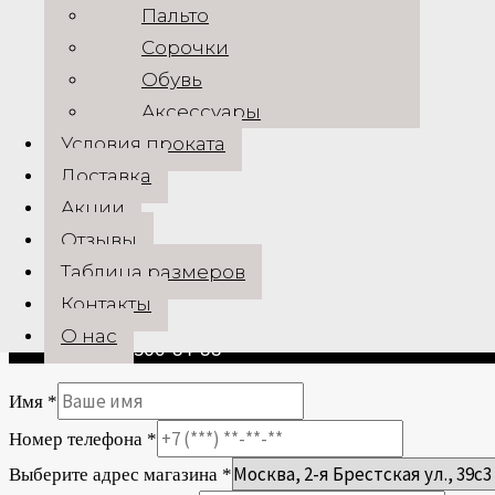
FAQ
Пальто
О нас
Сорочки
Политика конфиденциальности
Обувь
Наши реквизиты
Аксессуары
Aдреса магазинов
Условия проката
Доставка
Г. Москва, 2-я Брестская ул., д. 39c3 — Ежедневно
Акции
Г. Санкт-Петербург, ул. Чехова, д. 9 — Ежеднев
Отзывы
digardi@mail.ru
Таблица размеров
Контакты
+7 (925) 311-08-88
О нас
+7 (917) 560-34-33
Имя
*
Номер телефона
*
Выберите адрес магазина
*