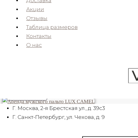
Доставка
Акции
ОТ 3000 РУБ
Отзывы
Таблица размеров
Аренда мужского пальто
Контакты
GRAY WEATHER
О нас
ОТ 4500 РУБ
Аренда мужского пальто
LUX BLACK
ОТ 6000 РУБ
Г. Москва, 2-я Брестская ул., д. 39c3
Аренда мужского пальто
Г. Санкт-Петербург, ул. Чехова, д. 9
LUX CAMEL
ОТ 6500 РУБ