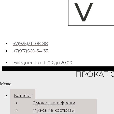
Прокат мужского пальто
SLIMFIT
ОТ 3000 РУБ. ЗА 3 ДНЯ
+7(925)311-08-88
+7(917)560-34-33
С любовью к вашему стилю и уважением к вашему време
Ежедневно с 11:00 до 20:00
ПРОКАТ 
VEYMS © 2015 - 2025
Меню
Информация
Каталог
Каталог
Смокинги и фраки
Отзывы
Контакты
Мужские костюмы