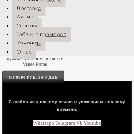
Доставка
ОТ 11990 РУБ. ЗА 3 ДНЯ
Акции
Отзывы
Таблица размеров
Прокат терракотового костюма
Контакты
RONALD
О нас
ОТ 9990 РУБ. ЗА 3 ДНЯ
С любовью к вашему стилю и уважением к вашему
времени.
Whatsapp
Telegram
Vk
Youtube