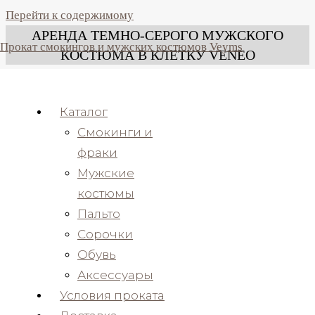
Перейти к содержимому
АРЕНДА ТЕМНО-СЕРОГО МУЖСКОГО
Прокат смокингов и мужских костюмов Veyms
КОСТЮМА В КЛЕТКУ VENEO
Каталог
Смокинги и
фраки
Мужские
Темно-серый мужской костюм-тройка Veneo Prime
костюмы
Пальто
Состав ; 60% Мериносовая шерсть / 40% вискоза
Сорочки
Обувь
Силуэт ; Slim-fit
Аксессуары
Производство ткани – Италия
Условия проката