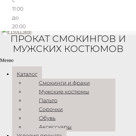
с
11:00
до
ОТ 9990 РУБ. ЗА 3 ДНЯ
20:00
ПРОКАТ СМОКИНГОВ И
Прокат серого костюма
МУЖСКИХ КОСТЮМОВ
ROLAND
Меню
Каталог
ОТ 9990 РУБ. ЗА 3 ДНЯ
Смокинги и фраки
Мужские костюмы
Пальто
Сорочки
Прокат коричневого костюма
RONALD
Обувь
Аксессуары
Условия проката