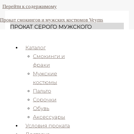
Перейти к содержимому
Прокат смокингов и мужских костюмов Veyms
ПРОКАТ СЕРОГО МУЖСКОГО
СМОКИНГА AZZARO FORMAL
Каталог
Смокинги и
фраки
Мужские
костюмы
Пальто
Сорочки
Главная
/
Смокинги
/ Прокат серого мужского
Обувь
смокинга Azzaro Formal
Аксессуары
Светло-серый мужской смокинг
Условия проката
тройка