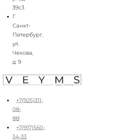
39c3
46 (S)
Г.
48 (M)
Санкт-
50 (L)
52 (XL)
Петербург,
54 (2XL)
ул.
56 (3XL)
Чехова,
58 (4XL)
д. 9
Аренда сроком на 3 календарных
дня
Корректировка длины брюк
+7(925)311-
Аксессуары (бабочка, галстук,
08-
ремень, запонки)
88
Фирменный кофр (чехол-переноска)
Химчистка и глажка
+7(917)560-
34-33