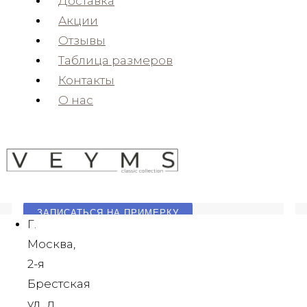
Доставка
Состав ; 55 % шерсть, 45%
Акции
поливискоза
Отзывы
Силуэт ; Slim-fit
Таблица размеров
Производство ткани – Турция
Контакты
Производство костюма – Турция
О нас
Данная модель в наличии;
г. Санкт-
Петербург
– ПРОКАТ ОТ 10.490 РУБ.
– ПРОДАЖА 67.990 РУБ.
ЗАПИСАТЬСЯ НА ПРИМЕРКУ
Г.
Москва,
Размеры в наличии
2-я
Что входит в стоимость?
Брестская
Описание
ул., д.